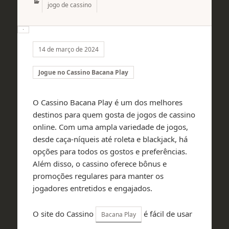
Categories
jogo de cassino
14 de março de 2024
Jogue no Cassino Bacana Play
O Cassino Bacana Play é um dos melhores
destinos para quem gosta de jogos de cassino
online. Com uma ampla variedade de jogos,
desde caça-níqueis até roleta e blackjack, há
opções para todos os gostos e preferências.
Além disso, o cassino oferece bônus e
promoções regulares para manter os
jogadores entretidos e engajados.
O site do Cassino
é fácil de usar
Bacana Play