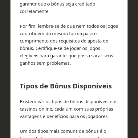
garantir que o bônus seja creditado
corretamente.
Por fim, lembre-se de que nem todos os jogos
contribuem da mesma forma para o
cumprimento dos requisitos de aposta do
bônus. Certifique-se de jogar os jogos
elegíveis para garantir que possa sacar seus
ganhos sem problemas.
Tipos de Bônus Disponíveis
Existem vários tipos de bônus disponíveis nos
cassinos online, cada um com suas próprias
vantagens e benefícios para os jogadores.
Um dos tipos mais comuns de bônus é o