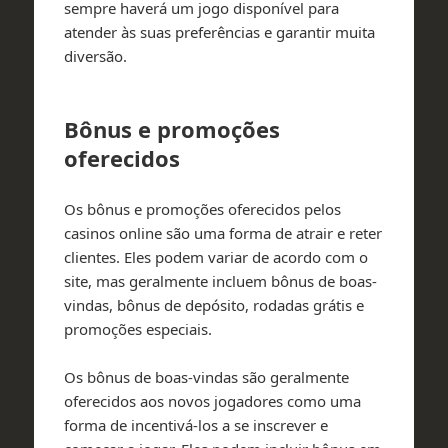
sempre haverá um jogo disponível para
atender às suas preferências e garantir muita
diversão.
Bônus e promoções
oferecidos
Os bônus e promoções oferecidos pelos
casinos online são uma forma de atrair e reter
clientes. Eles podem variar de acordo com o
site, mas geralmente incluem bônus de boas-
vindas, bônus de depósito, rodadas grátis e
promoções especiais.
Os bônus de boas-vindas são geralmente
oferecidos aos novos jogadores como uma
forma de incentivá-los a se inscrever e