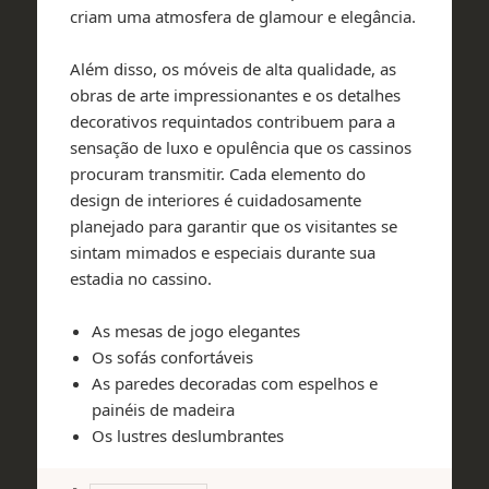
criam uma atmosfera de glamour e elegância.
Além disso, os móveis de alta qualidade, as
obras de arte impressionantes e os detalhes
decorativos requintados contribuem para a
sensação de luxo e opulência que os cassinos
procuram transmitir. Cada elemento do
design de interiores é cuidadosamente
planejado para garantir que os visitantes se
sintam mimados e especiais durante sua
estadia no cassino.
As mesas de jogo elegantes
Os sofás confortáveis
As paredes decoradas com espelhos e
painéis de madeira
Os lustres deslumbrantes