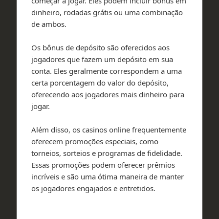
começar a jogar. Eles podem incluir bônus em
dinheiro, rodadas grátis ou uma combinação
de ambos.
Os bônus de depósito são oferecidos aos
jogadores que fazem um depósito em sua
conta. Eles geralmente correspondem a uma
certa porcentagem do valor do depósito,
oferecendo aos jogadores mais dinheiro para
jogar.
Além disso, os casinos online frequentemente
oferecem promoções especiais, como
torneios, sorteios e programas de fidelidade.
Essas promoções podem oferecer prêmios
incríveis e são uma ótima maneira de manter
os jogadores engajados e entretidos.