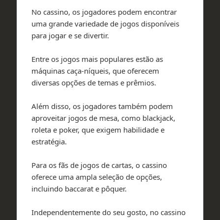
No cassino, os jogadores podem encontrar
uma grande variedade de jogos disponíveis
para jogar e se divertir.
Entre os jogos mais populares estão as
máquinas caça-níqueis, que oferecem
diversas opções de temas e prêmios.
Além disso, os jogadores também podem
aproveitar jogos de mesa, como blackjack,
roleta e poker, que exigem habilidade e
estratégia.
Para os fãs de jogos de cartas, o cassino
oferece uma ampla seleção de opções,
incluindo baccarat e pôquer.
Independentemente do seu gosto, no cassino