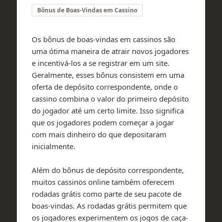
Bônus de Boas-Vindas em Cassino
Os bônus de boas-vindas em cassinos são
uma ótima maneira de atrair novos jogadores
e incentivá-los a se registrar em um site.
Geralmente, esses bônus consistem em uma
oferta de depósito correspondente, onde o
cassino combina o valor do primeiro depósito
do jogador até um certo limite. Isso significa
que os jogadores podem começar a jogar
com mais dinheiro do que depositaram
inicialmente.
Além do bônus de depósito correspondente,
muitos cassinos online também oferecem
rodadas grátis como parte de seu pacote de
boas-vindas. As rodadas grátis permitem que
os jogadores experimentem os jogos de caça-